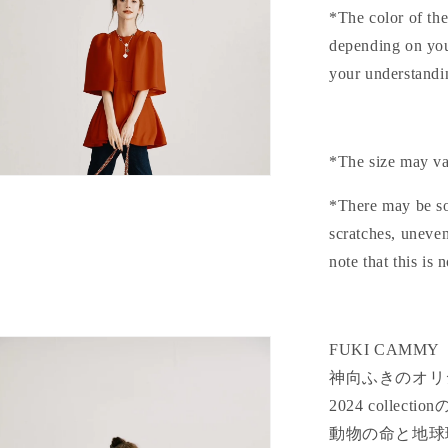
*The color of the
depending on you
your understandi
*The size may va
*There may be som
scratches, uneve
note that this is 
FUKI CAMMY
神向ふきのオリ
2024 colle
動物の命と地球