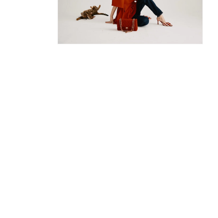
デ
デ
ィ
ィ
ア
ア
(8)
(9)
を
を
開
開
モ
く
く
ー
ダ
ル
で
メ
デ
ィ
ア
(10)
を
開
く