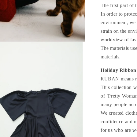
ら
The first part of 
す
In order to prote
environment, we a
strain on the en
worldview of fas
The materials use
materials.
Holiday Ribbon 
RUBAN means ri
This collection 
of [Pretty Woman]
many people acro
We created clothe
confidence and ma
for us who are w