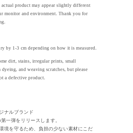
 actual product may appear slightly different
r monitor and environment. Thank you for
ng.
ry by 1-3 cm depending on how it is measured.
e dirt, stains, irregular prints, small
n dyeing, and weaving scratches, but please
not a defective product.
ジナルブランド
ctionの第一弾をリリースします。
環境を守るため、負担の少ない素材にこだ