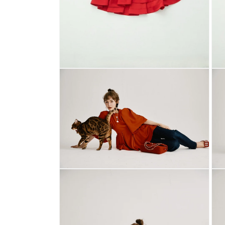
モ
モ
ー
ー
ダ
ダ
ル
ル
で
で
メ
メ
デ
デ
ィ
ィ
ア
ア
(2)
(3)
を
を
開
開
モ
モ
く
く
ー
ー
ダ
ダ
ル
ル
で
で
メ
メ