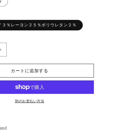
y
７３％レーヨン２５％ポリウレタン２％
【即
日
発
カートに追加する
送】
Style
Up
Blouse
の
別のお支払い方法
数
量
を
増
rand