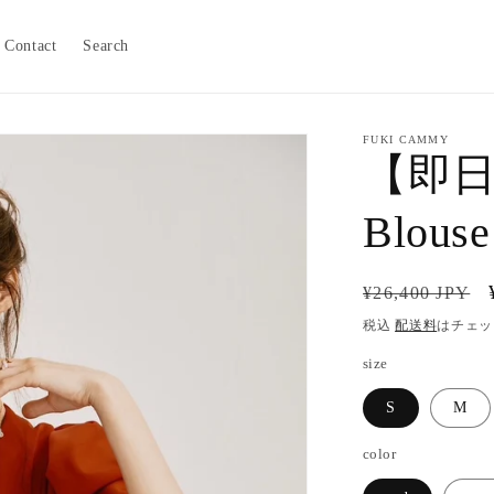
Contact
Search
FUKI CAMMY
【即日発
Blouse
通
¥26,400 JPY
常
税込
配送料
はチェッ
価
size
格
S
M
color