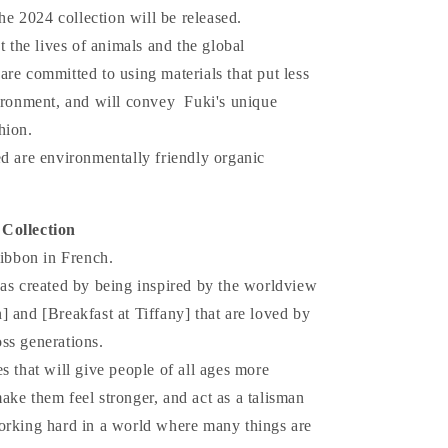
や
the 2024 collection will be released.
す
ct the lives of animals and the global
re committed to using materials that put less
vironment, and will convey Fuki's unique
hion.
d are environmentally friendly organic
Collection
bbon in French.
was created by being inspired by the worldview
 and [Breakfast at Tiffany] that are loved by
ss generations.
s that will give people of all ages more
ke them feel stronger, and act as a talisman
orking hard in a world where many things are