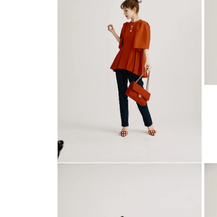
デ
デ
ィ
ィ
ア
ア
(4)
(5)
を
を
開
開
く
く
モ
ー
ダ
ル
で
メ
デ
ィ
ア
モ
(7)
を
ー
開
ダ
く
ル
で
メ