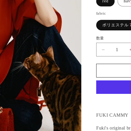
red
nav
fabric
ポリエステル
数量
【即
日
発
送】
Style
Up
Blouse
の
数
量
FUKI CAMMY
を
減
Fuki's original b