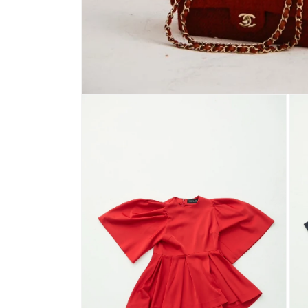
モ
ー
ダ
ル
で
メ
デ
ィ
ア
(1)
を
開
く