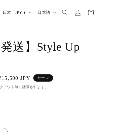
ロ
カ
グ
国
言
ー
日本 | JPY ¥
日本語
イ
/
語
ト
ン
地
域
送】Style Up
セ
¥15,500 JPY
セール
ー
クアウト時に計算されます。
ル
価
格