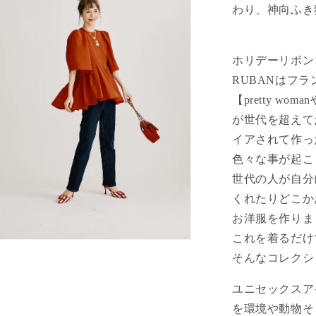
わり、神向ふき
ホリデーリボン
RUBANはフ
【pretty woma
が世代を超えて
イアされて作っ
色々な事が起こ
世代の人が自分
くれたりどこか
お洋服を作りま
これを着るだけ
そんなコレクシ
ユニセックスア
を環境や動物そ