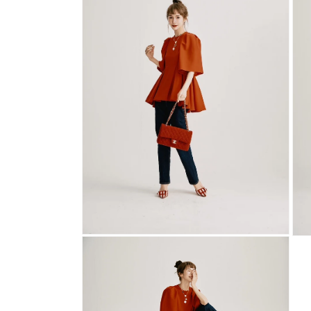
デ
ィ
ア
(6)
を
開
く
モ
モ
ー
ー
ダ
ダ
ル
ル
で
で
メ
メ