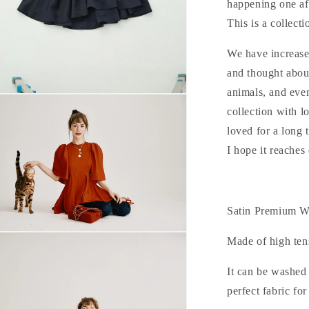
happening one aft
This is a collectio
We have increase
and thought about
animals, and even
collection with l
loved for a long 
I hope it reaches
Satin Premium W
Made of high tens
It can be washed 
perfect fabric fo