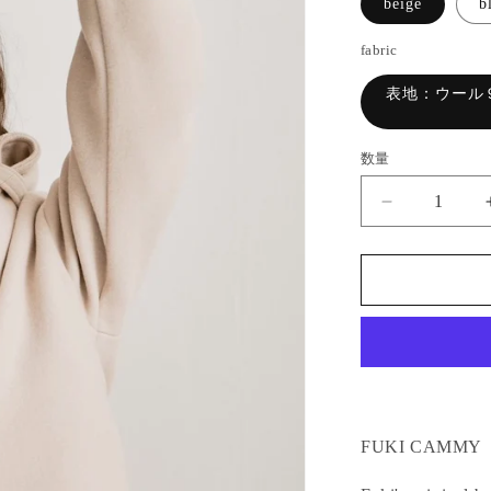
beige
b
fabric
表地：ウール
数量
【即
日
発
送】
Eco
fur
stand
collar
jacket
の
FUKI CAMMY
数
量