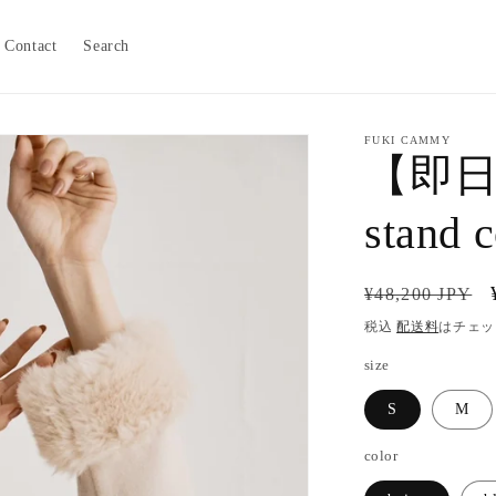
Contact
Search
FUKI CAMMY
【即日発
stand c
通
¥48,200 JPY
常
税込
配送料
はチェッ
価
size
格
S
M
color