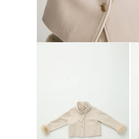
モ
ー
ダ
ル
で
メ
デ
ィ
ア
(1)
を
開
く