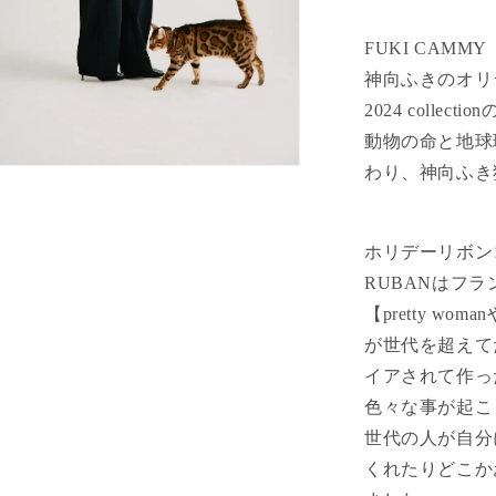
FUKI CAMMY
神向ふきのオリ
2024 colle
動物の命と地球
わり、神向ふき
ホリデーリボン
RUBANはフ
【pretty woma
が世代を超えて
イアされて作っ
色々な事が起こ
世代の人が自分
くれたりどこか