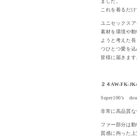
ました。
これを着るだけ
ユニセックスア
素材を環境や動
ようと考えた長
つひとつ愛を込
皆様に届きます
２４AW-FK-JK
Super100’s doub
非常に高品質な
ファー部分は動
質感に拘った上