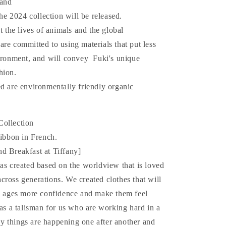
rand
を
the 2024 collection will be released.
増
ct the lives of animals and the global
や
re committed to using materials that put less
す
vironment, and will convey Fuki's unique
hion.
d are environmentally friendly organic
Collection
bbon in French.
d Breakfast at Tiffany]
as created based on the worldview that is loved
ross generations. We created clothes that will
ll ages more confidence and make them feel
 as a talisman for us who are working hard in a
 things are happening one after another and