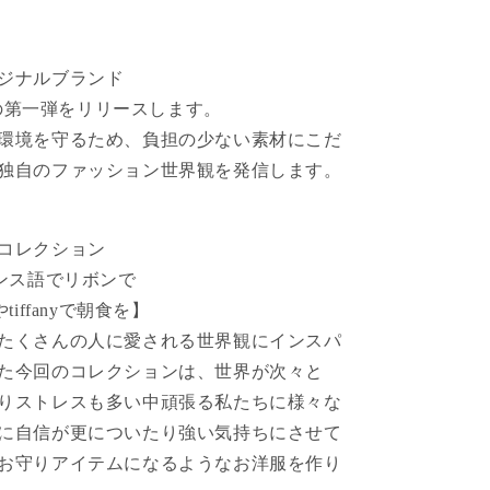
ジナルブランド
ctionの第一弾をリリースします。
環境を守るため、負担の少ない素材にこだ
独自のファッション世界観を発信します。
コレクション
ランス語でリボンで
nやtiffanyで朝食を】
たくさんの人に愛される世界観にインスパ
た今回のコレクションは、世界が次々と
りストレスも多い中頑張る私たちに様々な
に自信が更についたり強い気持ちにさせて
お守りアイテムになるようなお洋服を作り