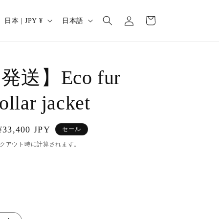
ロ
カ
グ
国
言
ー
日本 | JPY ¥
日本語
イ
/
語
ト
ン
地
域
送】Eco fur
ollar jacket
セ
¥33,400 JPY
セール
ー
クアウト時に計算されます。
ル
価
格