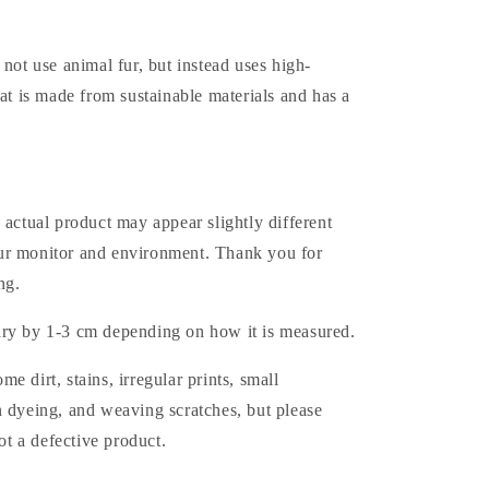
 not use animal fur, but instead uses high-
hat is made from sustainable materials and has a
 actual product may appear slightly different
r monitor and environment. Thank you for
ng.
ry by 1-3 cm depending on how it is measured.
e dirt, stains, irregular prints, small
n dyeing, and weaving scratches, but please
not a defective product.