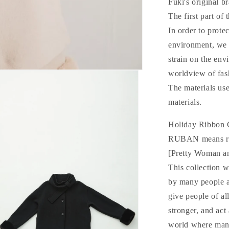
Fuki's original b
を
The first part of 
減
In order to prote
ら
environment, we a
す
strain on the en
worldview of fas
The materials use
materials.
Holiday Ribbon 
RUBAN means ri
[Pretty Woman an
This collection w
by many people ac
give people of a
stronger, and act
world where many