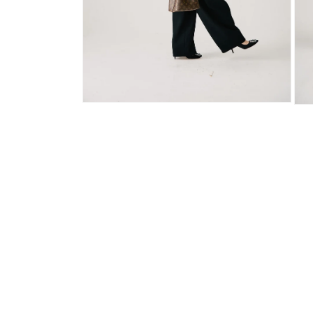
モ
モ
ー
ー
ダ
ダ
ル
ル
で
で
メ
メ
デ
デ
ィ
ィ
ア
ア
(6)
(7)
を
を
開
開
く
く