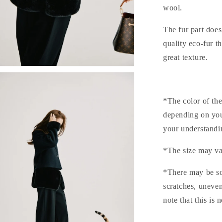
wool.
The fur part does
quality eco-fur t
great texture.
*The color of the
depending on you
your understandi
*The size may va
*There may be som
scratches, uneve
note that this is 