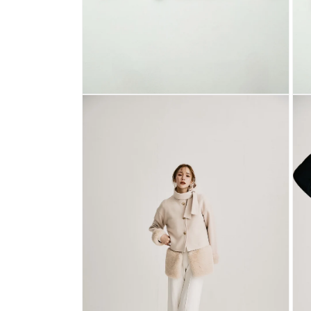
モ
モ
ー
ー
ダ
ダ
ル
ル
で
で
メ
メ
デ
デ
ィ
ィ
ア
ア
(2)
(3)
を
を
開
開
く
く