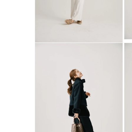
モ
モ
ー
ー
ダ
ダ
ル
ル
で
で
メ
メ
デ
デ
ィ
ィ
ア
ア
(5)
(4)
を
を
開
開
く
く