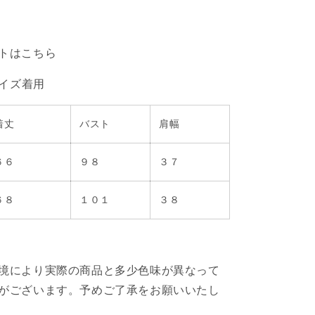
トはこちら
サイズ着用
着丈
バスト
肩幅
６６
９８
３７
６８
１０１
３８
境により実際の商品と多少色味が異なって
がございます。予めご了承をお願いいたし