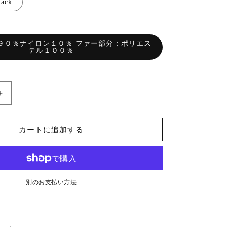
lack
９０％ナイロン１０％ ファー部分：ポリエス
テル１００％
【即
日
発
カートに追加する
送】
Eco
fur
stand
collar
別のお支払い方法
jacket
の
数
量