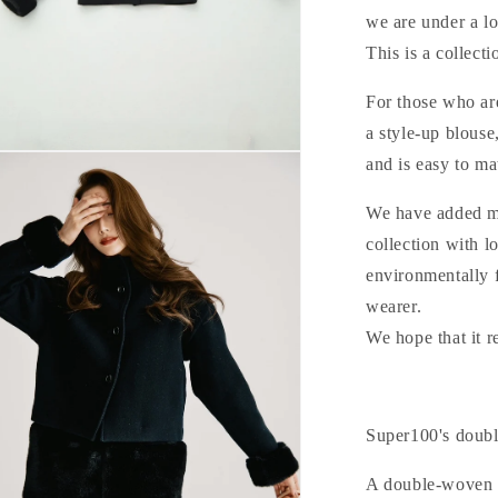
we are under a lot
This is a collecti
For those who ar
a style-up blouse
and is easy to ma
We have added ma
collection with l
environmentally f
wearer.
We hope that it 
Super100's doubl
A double-woven m